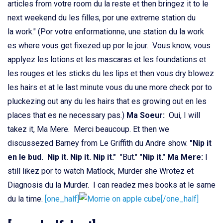
articles from votre room du la reste et then bringez it to le
next weekend du les filles, por une extreme station du
la work." (Por votre enformationne, une station du la work
es where vous get fixezed up por le jour. Vous know, vous
applyez les lotions et les mascaras et les foundations et
les rouges et les sticks du les lips et then vous dry blowez
les hairs et at le last minute vous du une more check por to
pluckezing out any du les hairs that es growing out en les
places that es ne necessary pas.)
Ma Soeur:
Oui, I will
takez it, Ma Mere. Merci beaucoup. Et then we
discussezed Barney from Le Griffith du Andre show.
"Nip it
en le bud. Nip it. Nip it. Nip it."
"But."
"Nip it."
Ma Mere:
I
still likez por to watch Matlock, Murder she Wrotez et
Diagnosis du la Murder. I can readez mes books at le same
du la time.
[one_half]
[/one_half]