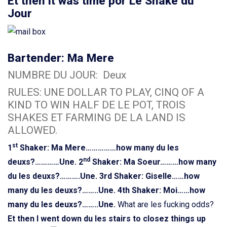
Et then it was time por Le Shake du
Jour
Bartender: Ma Mere
NUMBRE DU JOUR: Deux
RULES: UNE DOLLAR TO PLAY, CINQ OF A
KIND TO WIN HALF DE LE POT, TROIS
SHAKES ET FARMING DE LA LAND IS
ALLOWED.
st
1
Shaker: Ma Mere……………how many du les
nd
deuxs?…………Une.
2
Shaker: Ma Soeur………how many
du les deuxs?……….Une.
3rd Shaker: Giselle……how
many du les deuxs?……..Une.
4th Shaker: Moi……how
many du les deuxs?……..Une.
What are les fucking odds?
Et then I went down du les stairs to closez things up