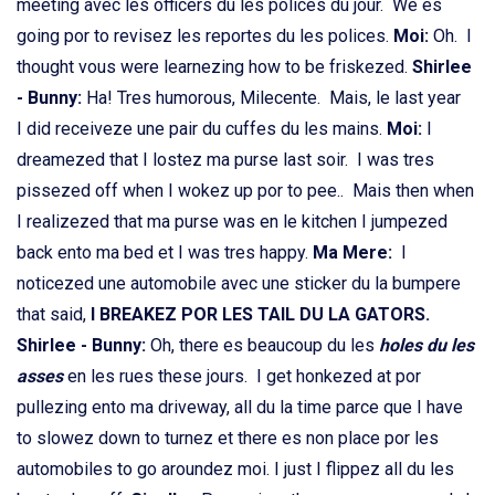
meeting avec les officers du les polices du jour. We es
going por to revisez les reportes du les polices.
Moi:
Oh. I
thought vous were learnezing how to be friskezed.
Shirlee
- Bunny:
Ha! Tres humorous, Milecente. Mais, le last year
I did receiveze une pair du cuffes du les mains.
Moi:
I
dreamezed that I lostez ma purse last soir. I was tres
pissezed off when I wokez up por to pee.. Mais then when
I realizezed that ma purse was en le kitchen I jumpezed
back ento ma bed et I was tres happy.
Ma Mere:
I
noticezed une automobile avec une sticker du la bumpere
that said,
I BREAKEZ POR LES TAIL DU LA GATORS.
Shirlee - Bunny:
Oh, there es beaucoup du les
holes du les
asses
en les rues these jours. I get honkezed at por
pullezing ento ma driveway, all du la time parce que I have
to slowez down to turnez et there es non place por les
automobiles to go aroundez moi. I just I flippez all du les