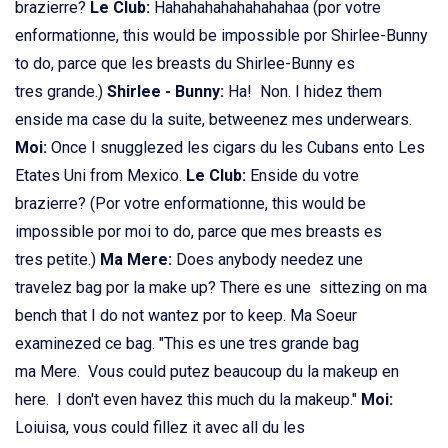
brazierre?
Le Club:
Hahahahahahahahahaa (por votre
enformationne, this would be impossible por Shirlee-Bunny
to do, parce que les breasts du Shirlee-Bunny es
tres grande.)
Shirlee - Bunny:
Ha! Non. I hidez them
enside ma case du la suite, betweenez mes underwears.
Moi:
Once I snugglezed les cigars du les Cubans ento Les
Etates Uni from Mexico.
Le Club:
Enside du votre
brazierre? (Por votre enformationne, this would be
impossible por moi to do, parce que mes breasts es
tres petite.)
Ma Mere:
Does anybody needez une
travelez bag por la make up? There es une sittezing on ma
bench that I do not wantez por to keep. Ma Soeur
examinezed ce bag. "This es une tres grande bag
ma Mere. Vous could putez beaucoup du la makeup en
here. I don't even havez this much du la makeup."
Moi:
Loiuisa, vous could fillez it avec all du les