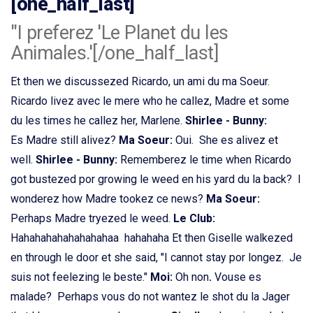
[one_half_last]
"I preferez 'Le Planet du les
Animales.'[/one_half_last]
Et then we discussezed Ricardo, un ami du ma Soeur.
Ricardo livez avec le mere who he callez, Madre et some
du les times he callez her, Marlene.
Shirlee - Bunny:
Es Madre still alivez?
Ma Soeur:
Oui. She es alivez et
well.
Shirlee - Bunny:
Rememberez le time when Ricardo
got bustezed por growing le weed en his yard du la back? I
wonderez how Madre tookez ce news?
Ma Soeur:
Perhaps Madre tryezed le weed.
Le Club:
Hahahahahahahahahaa hahahaha Et then Giselle walkezed
en through le door et she said, "I cannot stay por longez. Je
suis not feelezing le beste."
Moi:
Oh non
.
Vouse es
malade? Perhaps vous do not wantez le shot du la Jager