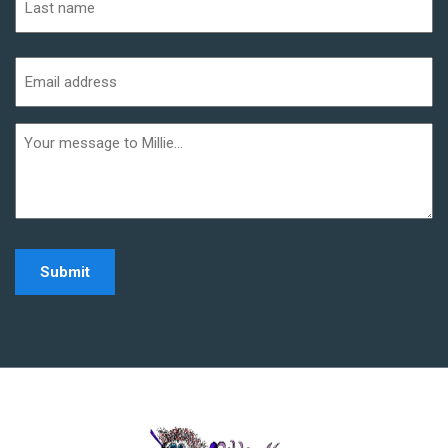
Last
Email
address
(Required)
Additional
informaiton
Home - Millie Noe Log