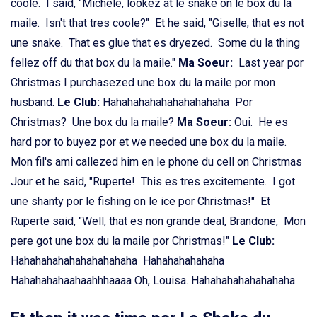
coole. I said, "Michele, lookez at le snake on le box du la
maile. Isn't that tres coole?" Et he said, "Giselle, that es not
une snake. That es glue that es dryezed. Some du la thing
fellez off du that box du la maile."
Ma Soeur:
Last year por
Christmas I purchasezed une box du la maile por mon
husband.
Le Club:
Hahahahahahahahahahaha Por
Christmas? Une box du la maile?
Ma Soeur:
Oui. He es
hard por to buyez por et we needed une box du la maile.
Mon fil's ami callezed him en le phone du cell on Christmas
Jour et he said, "Ruperte! This es tres excitemente. I got
une shanty por le fishing on le ice por Christmas!" Et
Ruperte said, "Well, that es non grande deal, Brandone, Mon
pere got une box du la maile por Christmas!"
Le Club:
Hahahahahahahahahahaha Hahahahahahaha
Hahahahahaahaahhhaaaa Oh, Louisa. Hahahahahahahahaha