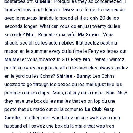
bastardes off.
Giselle:
Porquoi es they so concernezed. I
timezed how much longer it takez moi to get to ma mason
avec le neuvaux limit du la speed et it es only 20 du les
seconds longer. What can vous do en just twenty du les
seconds?
Moi:
Reheatez ma café.
Ma Soeur:
Vous
should see all du les automobiles that peelez past ma
mason en le summer every du la time le Ferry es lettez out.
Ma Mere:
Vous meanez le G.D. Ferry.
Moi:
What I wantez
por to know es porquoi do all du les vehicles always landez
en le yard du les Cohns?
Shirlee - Bunny:
Les Cohns
usezed to go through les boxes du les mails just like les
pommes du les chips. Mais, not any du la more. Non. Now
they have une box du les mailes that es on top du une
poste that es made out du la cemente.
Le Club:
Gasp.
Giselle:
Le other jour I was takezing une walk avec mon
husband et I sawez une box du la maile that was tres