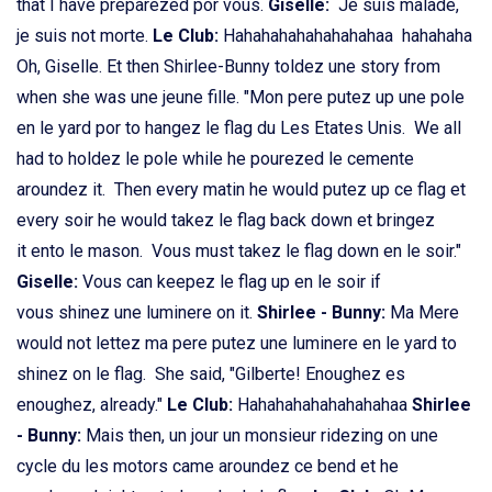
that I have preparezed por vous.
Giselle:
Je suis malade,
je suis not morte.
Le Club:
Hahahahahahahahahaa hahahaha
Oh, Giselle. Et then Shirlee-Bunny toldez une story from
when she was une jeune fille. "Mon pere putez up une pole
en le yard por to hangez le flag du Les Etates Unis. We all
had to holdez le pole while he pourezed le cemente
aroundez it. Then every matin he would putez up ce flag et
every soir he would takez le flag back down et bringez
it ento le mason. Vous must takez le flag down en le soir."
Giselle:
Vous can keepez le flag up en le soir if
vous shinez une luminere on it.
Shirlee - Bunny:
Ma Mere
would not lettez ma pere putez une luminere en le yard to
shinez on le flag. She said, "Gilberte! Enoughez es
enoughez, already."
Le Club:
Hahahahahahahahahaa
Shirlee
- Bunny:
Mais then, un jour un monsieur ridezing on une
cycle du les motors came aroundez ce bend et he