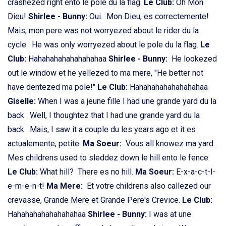
crashezed right ento le pole du la flag.
Le Club:
Oh Mon
Dieu!
Shirlee - Bunny:
Oui. Mon Dieu, es correctemente!
Mais, mon pere was not worryezed about le rider du la
cycle. He was only worryezed about le pole du la flag.
Le
Club:
Hahahahahahahahahaa
Shirlee - Bunny:
He lookezed
out le window et he yellezed to ma mere, "He better not
have dentezed ma pole!"
Le Club:
Hahahahahahahahahaa
Giselle:
When I was a jeune fille I had une grande yard du la
back. Well, I thoughtez that I had une grande yard du la
back. Mais, I saw it a couple du les years ago et it es
actualemente, petite.
Ma Soeur:
Vous all knowez ma yard.
Mes childrens used to sleddez down le hill ento le fence.
Le Club:
What hill? There es no hill.
Ma Soeur:
E-x-a-c-t-l-
e-m-e-n-t!
Ma Mere:
Et votre childrens also callezed our
crevasse, Grande Mere et Grande Pere's Crevice.
Le Club:
Hahahahahahahahahaa
Shirlee - Bunny:
I was at une